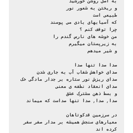
به اصل روشن خورشید

و ریختن به شعور نور

طبیعی است

که آسیابهای بادی می پوسند

چرا توقف کنم ؟

من خوشه های نارس گندم را

به زیرپستان میگیرم

و شیر میدهم
صدا صدا تنها صدا

صدای خواهش شفاب آب به جاری شدن

صدای ریزش نور ستاره بر جدار مادگی خک

صدای انعقاد نطفه ی معنی

و بسط ذهن مشترک عشق

صدا, صدا, صدا تنها صداست که میماند
در سرزمین قدکوتاهان

معیارهای سنجش همیشه بر مدار صفر سفر 
کرده اند
