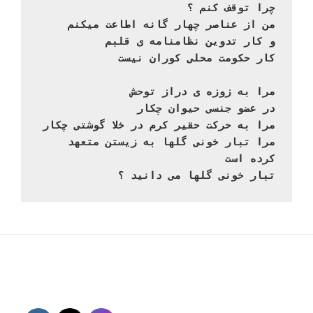
چرا توقف کنم ؟

من از عناصر چهار گانه اطاعت میکنم

و کار تدوین نظامنامه ی قلبم

کار حکومت محلی کوران نیست
مرا به زوزه ی دراز توحش

در عضو جنسی حیوان چکار

مرا به حرکت حقیر کرم در خلا گوشتی چکار

مرا تبار خونی گلها به زیستن متعهد 
کرده است

تبار خونی گلها می دانید ؟