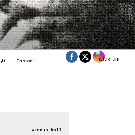
Contact
فا
Windup Doll