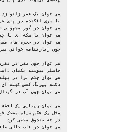
پاسخی بیهوده آری پنج یا
 می توان یک عمر

با سری افکنده در پای ضر

می توان در گور مجهولی خ

می توان با سکه ای نا چی

می توان در حجره های مسج

چون زیارتنامه خوانی پیر
می توان چون صفر در تفری

حاصلی پیوسته یکسان داشت

می توان چشم ترا در پیله

دکمه بیرنگ کفش کهنه ای 

می توان چون آب در گودال
می توان زیبایی یک لحظه 

مثل یک عکس سیاه مضحک فو

در ته صندوق مخفی کرد

می توان در قاب خالی مان
