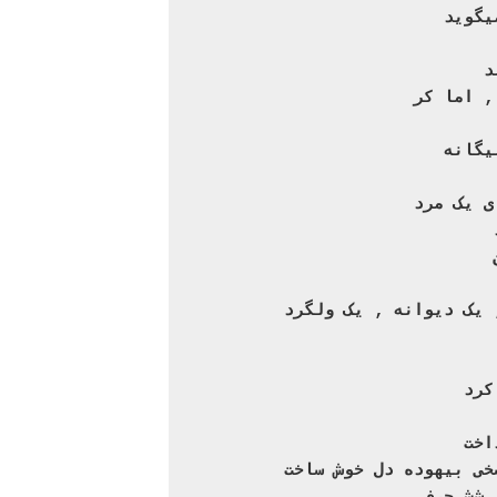
یگوید
د
 در کنار پرده ‚ اما کور ‚ اما کر

 با صدایی سخت کاذب سخت بیگانه

ی یک مرد
 یک دیوانه ‚ یک ولگرد
کرد
اخت
خی بیهوده دل خوش ساخت