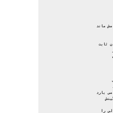
مش ماند
ن ثابت
می بارد
ینش
لی را